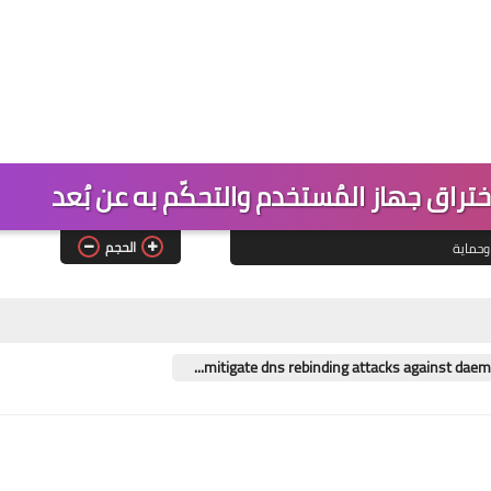
الحجم
وحماية
mitigate dns rebinding attacks against daemo