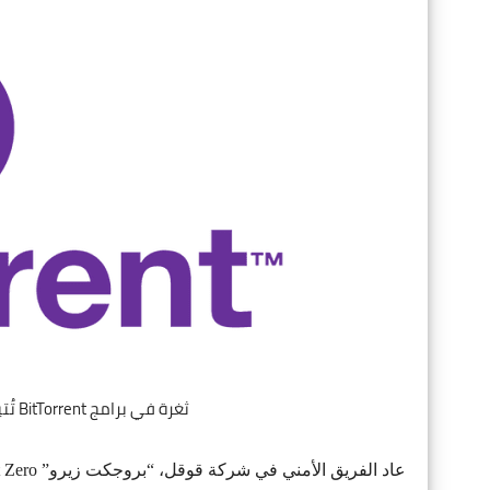
ثغرة في برامج BitTorrent تُتيح اختراق جهاز المُستخدم والتحكّم به عن بُعد
عاد الفريق الأمني في شركة قوقل، “بروجكت زيرو” Project Zero، للكشف عن ثغرة جديدة بعد