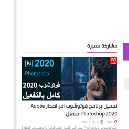
مشاركة مميزة
تحميل برنامج فوتوشوب اخر اصدار Adobe
Photoshop 2020 مفعل
alaa
23 يوليو 2020
الفوتوشوب Photoshop هو أحد أهم الأختراعات والبرمجيات تطورا