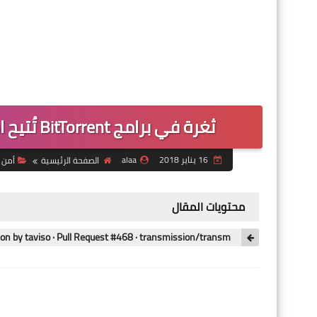
ثغرة في برامج BitTorrent تُتيح اختراق جهاز المُستخدم والتحكّم به عن بُعد
16 يناير 2018
alaa
الصفحة الرئيسية
أمن 
محتويات المقال
n by taviso · Pull Request #468 · transmission/transm...