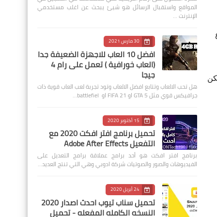
المواقع واستقبال الرسائل هو شيئ يبحث عن اغلب مستخدمي
الإنترنت …
30 مارس 2021
افضل 10 العاب للاجهزة الضعيفة جدا
(العاب خورافية ) تعمل على رام 4
جيجا
يُمكن
هل تحب الالعاب وتتابع افضل الالعاب وتود تجربة لعب العاب قوية ذات
جرافيكس قوي مثل GTA 5 او FIFA 21 او battlefiel…
15 أكتوبر 2020
تحميل برنامج افتر افكت 2020 مع
التفعيل Adobe After Effects
برنامج افتر افكت هو أحد برامج عملاقة برامج التعديل على
الفيديوهات والصور والصوتيات شركة ادوبي وهي التي تنتج العديد…
24 أبريل 2020
تحميل سناب تيوب احدث اصدار 2020
النسخه الكامله المفعله - تحميل