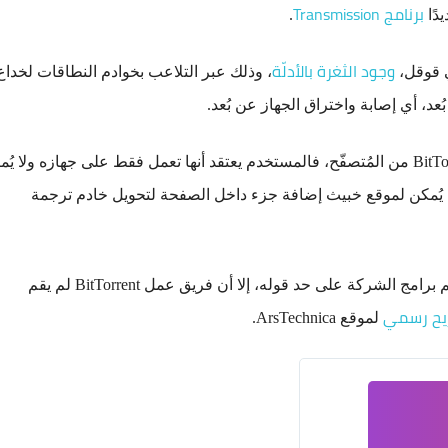
برنامج Transmission
.
وجود الثغرة بالأدلّة
ي قوقل،
، وذلك عبر التلاعب بخوادم النطاقات لخداع
د، أي إصابة واختراق الجهاز عن بُعد.
وتوجد الثغرة في الأداة التي تسمح بإدارة برامج شركة BitTorrent من المُتصفّح، فالمستخدم يعتقد أنها تعمل فقط على جهازه ولا 
 يُمكن لموقع خبيث إضافة جزء داخل الصفحة لتحويل خادم ترجمة
وأصدر الفريق الأمني إغلاق لتلك الثغرة الموجودة في مُعظم برامج الشركة على حد قوله، إلا أن فريق عمل BitTorrent لم يقم
يح رسمي
لموقع ArsTechnica.