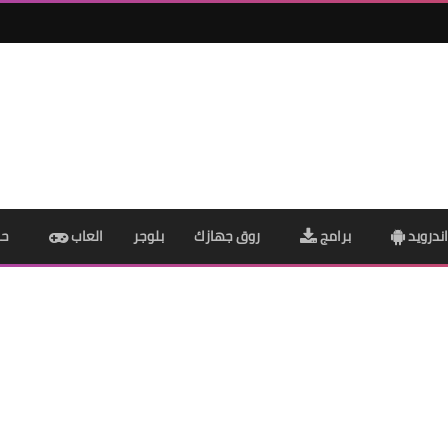
ندرويد
برامج
روق جهازك
بلوجر
العاب
حم