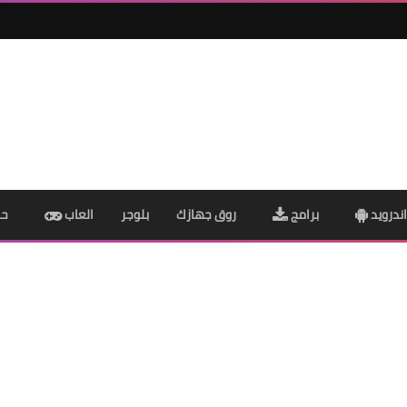
ندرويد
برامج
روق جهازك
بلوجر
العاب
حم