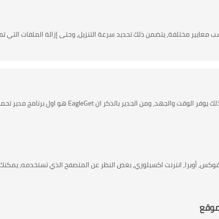
ت حسب معايير مختلفة, يتضمن ذلك تحديد سرعة التنزيل, وحتى إزالة الملفات التي تم
يستطيع EagleGet التحديث التلقائي للروابط دون بالبدء من جديد، بذلك يوفر الوقت والجهد، ومن الجدير بالذكر ان EagleGet هو اول برنامج
 فايرفوكس, أوبرا, انترنت اكسبلوري, بغض النظر عن المتصفح الذي تستخدمه, يمكنك
موقع