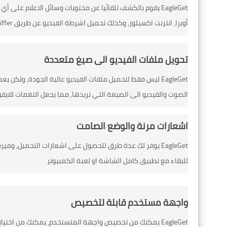
EagleGet يقوم بالكشف تلقائيا عن محتويات وسائل الاعلام 
أوبرا, انترنت اكسبلور, وكذلك تحميل اشرطة الفيديو عن طريق Grabber & Video Sniffer
تحويل ملفات الفيديو الى صيغ متعددة
EagleGet ليس فقط لتحميل ملفات الفيديو عالية الجودة, ول
الصوت والفيديو الى الصيغة التي تريدها, مما يجعل النغمات للايف
اشعارات مرنة والوضع الصامت
EagleGet يوفر لك عدة طرق للحصول على اشعارات التحميل, 
للبقاء مع تطبيق كامل الشاشة او لعبة الكمبيوتر
واجهة مستخدم قابلة لتخصيص
EagleGet يمكنك من تخصيص واجهة المتستخدم, يمكنك من اختي