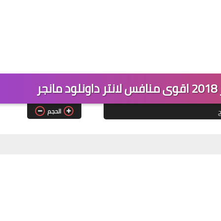
الحجم
ج