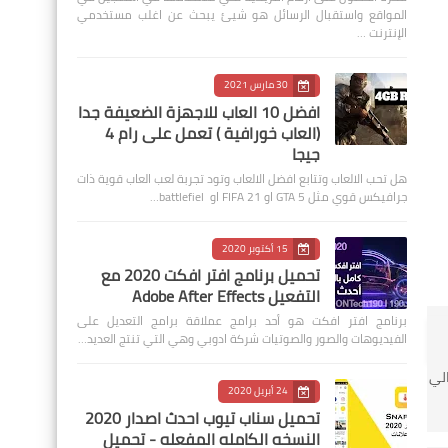
المواقع واستقبال الرسائل هو شيئ يبحث عن اغلب مستخدمي
الإنترنت …
30 مارس 2021
افضل 10 العاب للاجهزة الضعيفة جدا
(العاب خورافية ) تعمل على رام 4
جيجا
هل تحب الالعاب وتتابع افضل الالعاب وتود تجربة لعب العاب قوية ذات
جرافيكس قوي مثل GTA 5 او FIFA 21 او battlefiel…
15 أكتوبر 2020
تحميل برنامج افتر افكت 2020 مع
التفعيل Adobe After Effects
برنامج افتر افكت هو أحد برامج عملاقة برامج التعديل على
الفيديوهات والصور والصوتيات شركة ادوبي وهي التي تنتج العديد…
الي
24 أبريل 2020
تحميل سناب تيوب احدث اصدار 2020
النسخه الكامله المفعله - تحميل