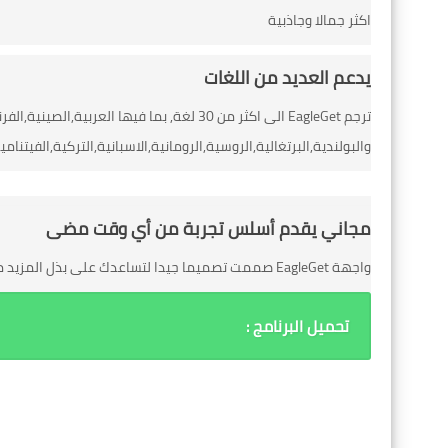
اكثر جمالا وجاذبية
يدعم العديد من اللغات
ترجم EagleGet الى اكثر من 30 لغة, بما فيها العر
والبولندية,البرتغالية,الروسية,الرومانية,الاسبانية,التركية,الفيتنام
مجاني يقدم أسلس تجربة من أي وقت مضى
واجهة EagleGet صممت تصميما جيدا لتساعدك على بذل المزيد مع القيام بالقليل, زيادة الإنتاجية, افضل للجميع, EagleGet هو مجاني تماما.
تحميل البرنامج :