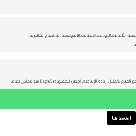
بية,الصينية,الفرنسية,الألمانية,اليونانية,الإيطالية,الاتدونيسة,اليابانية والماليزية
ية…
اضغط هنا