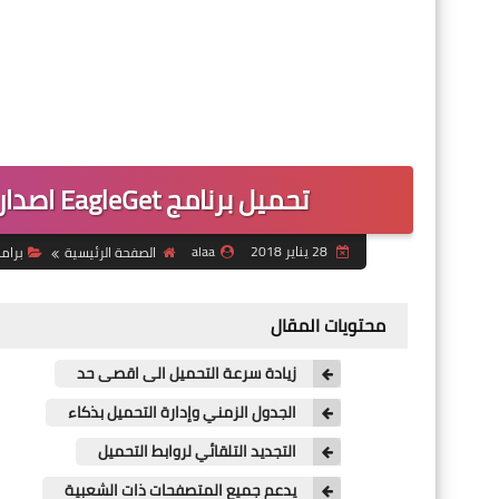
تحميل برنامج EagleGet اصدار 2018 اقوى منافس لانتر داونلود مانجر
28 يناير 2018
alaa
الصفحة الرئيسية
برام
محتويات المقال
زيادة سرعة التحميل الى اقصى حد
الجدول الزمني وإدارة التحميل بذكاء
التجديد التلقائي لروابط التحميل
يدعم جميع المتصفحات ذات الشعبية