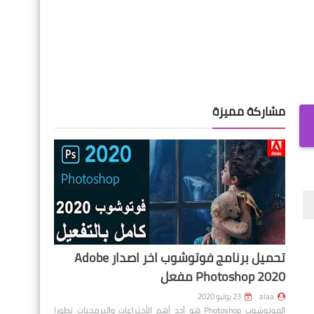
مشاركة مميزة
تحميل برنامج فوتوشوب اخر اصدار Adobe
Photoshop 2020 مفعل
alaa
23 يوليو 2020
الفوتوشوب Photoshop هو أحد أهم الأختراعات والبرمجيات تطورا