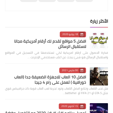
الأكثر زيارة
18 يوليو 2020
افضل 5 مواقع تقدم لك أرقام أمريكية مجانا
لاستقبال الرسائل
فكرة الحصول على ارقام امريكية لكي تستخدمها في التسجيل في المواقع
واستقبال الرسائل هو شيئ يبحث عن اغلب مستخدمي الإنترنت …
30 مارس 2021
افضل 10 العاب للاجهزة الضعيفة جدا (العاب
خورافية ) تعمل على رام 4 جيجا
هل تحب الالعاب وتتابع افضل الالعاب وتود تجربة لعب العاب قوية ذات جرافيكس قوي
مثل GTA 5 او FIFA 21 او battlefiel…
15 أكتوبر 2020
تحميل برنامج افتر افكت 2020 مع التفعيل Adobe