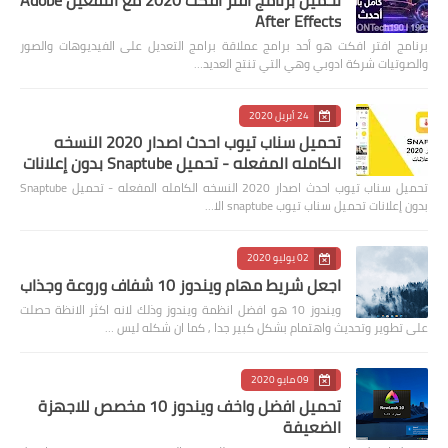
After Effects
برنامج افتر افكت هو أحد برامج عملاقة برامج التعديل على الفيديوهات والصور
والصوتيات شركة ادوبي وهي التي تنتج العديد…
24 أبريل 2020
تحميل سناب تيوب احدث اصدار 2020 النسخه
الكامله المفعله - تحميل Snaptube بدون إعلانات
تحميل سناب تيوب احدث اصدار 2020 النسخه الكامله المفعله - تحميل Snaptube
بدون إعلانات تحميل سناب تيوب snaptube الا…
02 يوليو 2020
اجعل شريط مهام ويندوز 10 شفاف وروعة وجذاب
ويندوز 10 هو افضل انظمة ويندوز وذلك لانه اكثر الانظة حصلت
على تطوير وتحديث واهتمام بشكل كبير جدا , كما ان شكله ليس …
09 مايو 2020
تحميل افضل واخف ويندوز 10 مخصص للاجهزة
الضعيفة