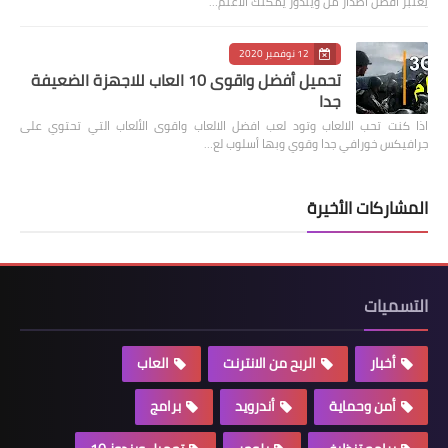
يعتبر أفضل اصدار من ويندوز يمكنك الاعتم…
12 نوفمبر 2020
تحميل أفضل واقوى 10 العاب للاجهزة الضعيفة
جدا
اذا كنت تحب الالعاب وتود لعب افضل الالعاب واقوى الألعاب التي تحتوي على
جرافيكس خورافي جدا وقوي وبها أسلوب لع…
المشاركات الأخيرة
التسميات
أخبار
الربح من الانترنت
العاب
أمن وحماية
أندرويد
برامج