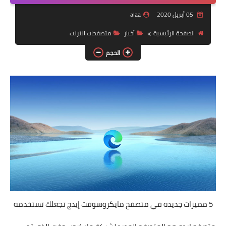
05 أبريل 2020
alaa
ويندوز للاجهزة الضعيفة
الصفحة الرئيسية
أخبار
متصفحات انترنت
برامج تنظيف
الحجم
شروحات
تطبيقات اندرويد
برامج
روق جهازك
بلوجر
العاب
حماية
5 مميزات جديده في متصفح مايكروسوفت إيدج تجعلك تستخدمه