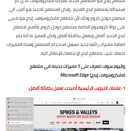
متصفح إيدج هو المتصفح الجديد لشركة مايكروسوفت الذي تم
استبداله بمتصفح ايدج القديم , ولكن المتصفح الجديد هو أقرب الى
متصفح جوجل كروم وذلك لأن متصفح مايكروسوفت إيدج هو مبني
على نواة كروميوم الخاصه بمتصفح جوجل كروم, فأصبح متصفح
ايدج الجديد أفضل ويعمل بكافئة أفضل ولكن المميز به أنه يتم
اضافة
مميزات
رائعه جديد تسهل استخدام المتصفح وهذه المميزات
تجعلك تجرب متصفح ايدج او تدفعك للإنتقال اليه.
واليوم سوف نتعرف على 5 مميزات جديده في متصفح
(مايكروسوفت إيدج) Microsoft Edge:
1-علامات التبويب الرئيسية أصبحت تعمل بكفائة أفضل: