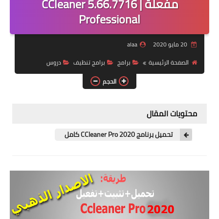
مفعلة | CCleaner 5.66.7716
Professional
ويندوز للاجهزة الضعيفة
برامج تنظيف
20 مايو 2020
alaa
الصفحة الرئيسية
برامج
برامج تنظيف
دروس
شروحات
الحجم
تطبيقات اندرويد
برامج
محتويات المقال
روق جهازك
تحميل برنامج CCleaner Pro 2020 كامل
بلوجر
العاب
حماية