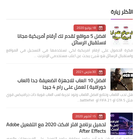
الأكثر زيارة
18 يوليو 2020
افضل 5 مواقع تقدم لك أرقام أمريكية مجانا
لاستقبال الرسائل
فكرة الحصول على ارقام امريكية لكي تستخدمها في التسجيل في المواقع
واستقبال الرسائل هو شيئ يبحث عن اغلب مستخدمي الإنترنت …
30 مارس 2021
افضل 10 العاب للاجهزة الضعيفة جدا (العاب
خورافية ) تعمل على رام 4 جيجا
هل تحب الالعاب وتتابع افضل الالعاب وتود تجربة لعب العاب قوية ذات جرافيكس قوي
مثل GTA 5 او FIFA 21 او battlefiel…
15 أكتوبر 2020
تحميل برنامج افتر افكت 2020 مع التفعيل Adobe
After Effects
برنامج افتر افكت هو أحد برامج عملاقة برامج التعديل على الفيديوهات والصور