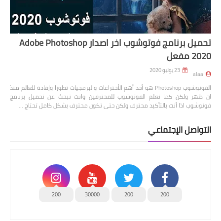
تحميل برنامج فوتوشوب اخر اصدار Adobe Photoshop
2020 مفعل
23 يوليو 2020
alaa
الفوتوشوب Photoshop هو أحد أهم الأختراعات والبرمجيات تطورا وإفادة للعالم منذ
ان ظهر ولكن كما نعلم الفوتوشوب للمحترفين وانت تبحث عن تحميل برنامج
فوتوشوب اذا أنت بالتأكيد محترف ولكن حتى تكون محترف بشكل كامل تحتاج …
التواصل الإجتماعي
200
30000
200
200