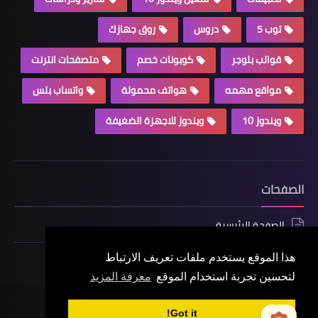
توب 5
دروس
روق جهازك
قوالب بلوجر
كوبونات خصم
متصفحات انترنت
مواقع مهمه
هواتف محمولة
واتساب بلس
ويندوز 10
ويندوز للاجهزة الضغيفة
الصفحات
الصفحة الرئيسية
هذا الموقع يستخدم ملفات تعريف الارتباط
لتحسين تجربة استخدام الموقع
معرفة المزيد
جميع الحقوق محفوظة
©
اون تك 190| ONTech190 | عالم التقنية بشكل جديد
Got it!