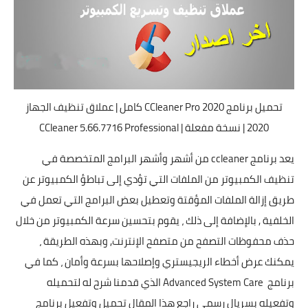
تحميل برنامج CCleaner Pro 2020 كامل | عملاق تنظيف الجهاز
2020 | نسخة مفعلة | CCleaner 5.66.7716 Professional
يعد برنامج ccleaner من أشهر وأشهر البرامج المتخصصة في
تنظيف الكمبيوتر من الملفات التي تؤدي إلى تباطؤ الكمبيوتر عن
طريق إزالة الملفات المؤقتة وتعطيل بعض البرامج التي تعمل في
الخلفية , بالإضافة إلى ذلك ، يقوم بتحسين سرعة الكمبيوتر من خلال
حذف محفوظات التصفح من متصفح الإنترنت, وبهذه الطريقة ،
يمكنك عرض أخطاء الريجيستري وإصلاحها بسرعة وأمان ، كما في
برنامج Advanced System Care الذي قدمنا شرح له لتحميله
وتفعيله بسريال رسمي راجع هذا المقال
تحميل وتفعيل برنامج