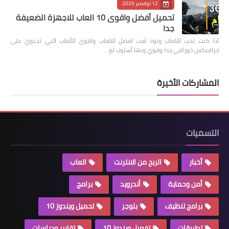
12 نوفمبر 2020
تحميل أفضل واقوى 10 العاب للاجهزة الضعيفة
جدا
اذا كنت تحب الالعاب وتود لعب افضل الالعاب واقوى الألعاب التي تحتوي على
جرافيكس خورافي جدا وقوي وبها أسلوب لع…
المشاركات الأخيرة
التسميات
أخبار
الربح من الانترنت
العاب
أمن وحماية
أندرويد
برامج
برامج تنظيف
بلوجر
تحميل ويندوز 10
تطبيقات
تفعيل ويندوز 10
تقارير ودراسات