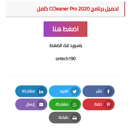
تحميل برنامج CCleaner Pro 2020 كامل
اضغط هنا
باسورد فك الضغط:
ontech190
نشر
تغريد
مشاركة
LinkedIn
Twitter
Facebook
حفظ
مشاركة
إرسال
Email
Whatsapp
Pinterest
طباعة
Print