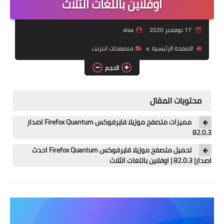
اوفلاين باللغات الثلاث
ويندوز للاجهزة الضعيفة
17 نوفمبر 2020
alaa
برامج تنظيف
الصفحة الرئيسية
متصفحات انترنت
الحجم
شروحات
تطبيقات اندرويد
محتويات المقال
برامج
مميزات متصفح موزيلا فايرفوكس Firefox Quantum اصدار
روق جهازك
82.0.3
تحميل متصفح موزيلا فايرفوكس Firefox Quantum احدث
بلوجر
اصدار| 82.0.3 | اوفلاين باللغات الثلاث
العاب
حماية