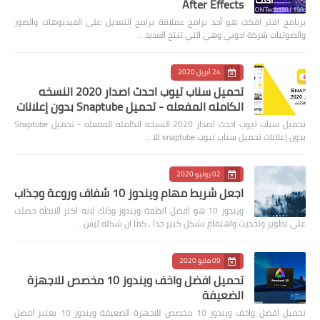
After Effects
برنامج افتر افكت هو أحد برامج عملاقة برامج التعديل على الفيديوهات والصور
والصوتيات شركة ادوبي وهي التي تنتج العديد…
24 أبريل 2020
تحميل سناب تيوب احدث اصدار 2020 النسخه
الكامله المفعله - تحميل Snaptube بدون إعلانات
تحميل سناب تيوب احدث اصدار 2020 النسخه الكامله المفعله - تحميل Snaptube
بدون إعلانات تحميل سناب تيوب snaptube الا…
02 يوليو 2020
اجعل شريط مهام ويندوز 10 شفاف وروعة وجذاب
ويندوز 10 هو افضل انظمة ويندوز وذلك لانه اكثر الانظة حصلت
على تطوير وتحديث واهتمام بشكل كبير جدا , كما ان شكله ليس …
09 مايو 2020
تحميل افضل واخف ويندوز 10 مخصص للاجهزة
الضعيفة
تحميل افضل واخف ويندوز 10 مخصص للاجهزة الضعيفة ويندوز 10 يعتبر افضل