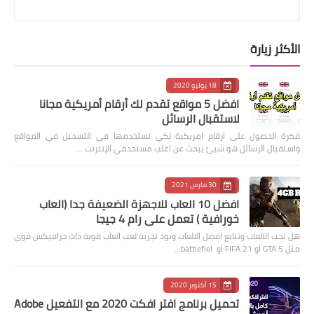
الأكثر زيارة
18 يوليو 2020
افضل 5 مواقع تقدم لك أرقام أمريكية مجانا
لاستقبال الرسائل
فكرة الحصول على ارقام امريكية لكي تستخدمها في التسجيل في المواقع
واستقبال الرسائل هو شيئ يبحث عن اغلب مستخدمي الإنترنت …
30 مارس 2021
افضل 10 العاب للاجهزة الضعيفة جدا (العاب
خورافية ) تعمل على رام 4 جيجا
هل تحب الالعاب وتتابع افضل الالعاب وتود تجربة لعب العاب قوية ذات جرافيكس قوي
مثل GTA 5 او FIFA 21 او battlefiel…
15 أكتوبر 2020
تحميل برنامج افتر افكت 2020 مع التفعيل Adobe