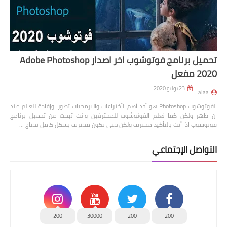
تحميل برنامج فوتوشوب اخر اصدار Adobe Photoshop
2020 مفعل
23 يوليو 2020
alaa
الفوتوشوب Photoshop هو أحد أهم الأختراعات والبرمجيات تطورا وإفادة للعالم منذ
ان ظهر ولكن كما نعلم الفوتوشوب للمحترفين وانت تبحث عن تحميل برنامج
فوتوشوب اذا أنت بالتأكيد محترف ولكن حتى تكون محترف بشكل كامل تحتاج …
التواصل الإجتماعي
200
30000
200
200