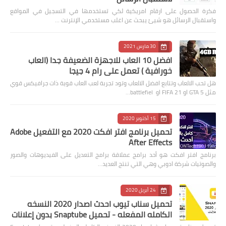
فكرة الحصول على ارقام امريكية لكي تستخدمها في التسجيل في المواقع
واستقبال الرسائل هو شيئ يبحث عن اغلب مستخدمي الإنترنت …
30 مارس 2021
افضل 10 العاب للاجهزة الضعيفة جدا (العاب
خورافية ) تعمل على رام 4 جيجا
هل تحب الالعاب وتتابع افضل الالعاب وتود تجربة لعب العاب قوية ذات جرافيكس قوي
مثل GTA 5 او FIFA 21 او battlefiel…
15 أكتوبر 2020
تحميل برنامج افتر افكت 2020 مع التفعيل Adobe
After Effects
برنامج افتر افكت هو أحد برامج عملاقة برامج التعديل على الفيديوهات والصور
والصوتيات شركة ادوبي وهي التي تنتج العديد…
24 أبريل 2020
تحميل سناب تيوب احدث اصدار 2020 النسخه
الكامله المفعله - تحميل Snaptube بدون إعلانات