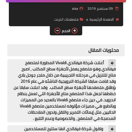
09 سبتمبر 2019
alaa
ويندوز للاجهزة الضعيفة
الصفحة الرئيسية
متصفحات انترنت
برامج تنظيف
الحجم
شروحات
محتويات المقال
تطبيقات اندرويد
أعلنت شركة فيفالدي Vivaldi المطورة لمتصفح
برامج
فيفالدي وهو متصفح يعمل لأجهزة سطح المكتب , اصبح
متاح للتنزيل في مرحلته التجريبية من خلال متجر جوجل بلاي
روق جهازك
وقد قامت سابقا الشركة النرويجية الناشئه في عام 2016
بإطلاق متصفحها لأجهزة سطح المكتب. وقد اعلنت سابقا عن
بلوجر
خططها لجعل هذا المتصفح متاح للأجهزة التي تعمل بنظام
اندرويد. في حين جاء متصفح Vivaldi بالعديد من المميزات
العاب
وبالطبع هي مميزات مؤلوفه لمستخدمين متصفح Vivaldi
الحاليين, مثل إيمائات التمرير والتقل وتدون الملاحظات
حماية
المدمجة في المتصفح , والخصوصية وعدم التتبع .
وتقول شركة فيفالدي انها ستتيح للمستخدمين