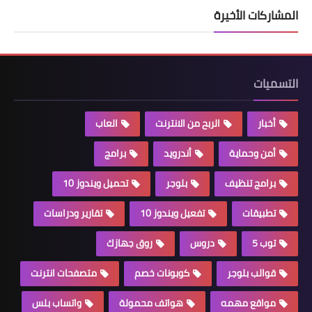
المشاركات الأخيرة
التسميات
أخبار
الربح من الانترنت
العاب
أمن وحماية
أندرويد
برامج
برامج تنظيف
بلوجر
تحميل ويندوز 10
تطبيقات
تفعيل ويندوز 10
تقارير ودراسات
توب 5
دروس
روق جهازك
قوالب بلوجر
كوبونات خصم
متصفحات انترنت
مواقع مهمه
هواتف محمولة
واتساب بلس