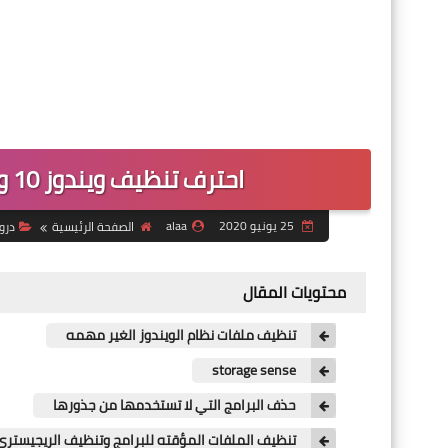
احترف تنظيف ويندوز 10 وتحسين اداء الكمبيوتر - اون تك 190
25 يونيو 2020
alaa
الصفحة الرئيسية
در
محتويات المقال
تنظيف ملفات نظام الويندوز الغير مهمه
storage sense
حذف البرامج التي لا تستخدمها من جذورها
تنظيف الملفات المؤقته للبرامج وتنظيف الريجيستري egistry