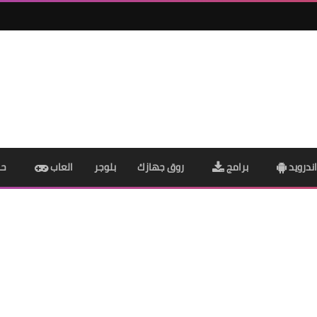
ندرويد
برامج
روق جهازك
بلوجر
العاب
حم