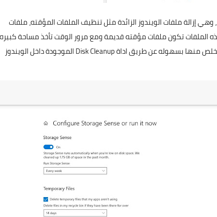
نتقل الآن إلى الخطوة الأكثر فعالية في تنظيف Windows 10 ، وهي إزالة ملفات الويندوز الزائدة مثل تنظيف الملفات المؤقته، ملفات
هذه الملفات تكون ملفات مؤقته قديمة ومع مرور الوقت تأخذ مساحة كبيره
من القرص الصلب الخاص بك ويجب التخلص منها , وتستطيع التخلص منها بسهوله عن طريق اداة Disk Cleanup الموجودة داخل الويندوز