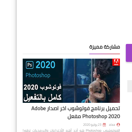
مشاركة مميزة
تحميل برنامج فوتوشوب اخر اصدار Adobe
Photoshop 2020 مفعل
alaa
23 يوليو 2020
الفوتوشوب Photoshop هو أحد أهم الأختراعات والبرمجيات تطورا