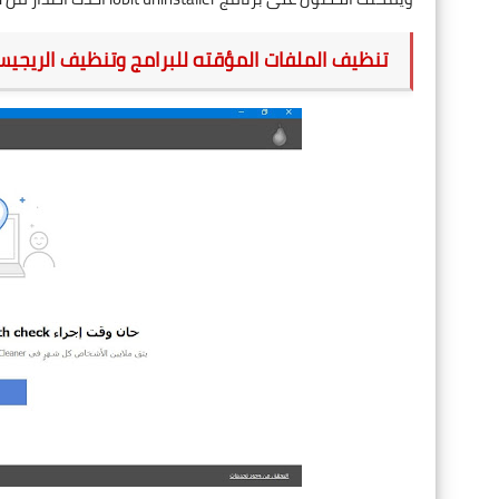
تنظيف الملفات المؤقته للبرامج وتنظيف الريجيستري try