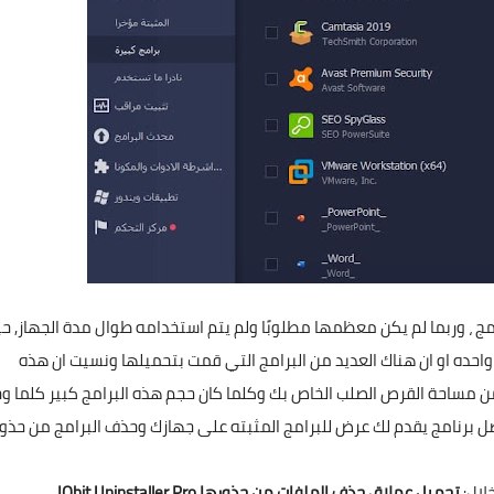
رامج ، وربما لم يكن معظمها مطلوبًا ولم يتم استخدامه طوال مدة الجهاز, ح
واحده او ان هناك العديد من البرامج التي قمت بتحميلها ونسيت ان هذه
من مساحة القرص الصلب الخاص بك وكلما كان حجم هذه البرامج كبير كلما و
 برنامج يقدم لك عرض للبرامج المثبته على جهازك وحذف البرامج من حذو
تحميل عملاق حذف الملفات من جذورها IObit Uninstaller Pro