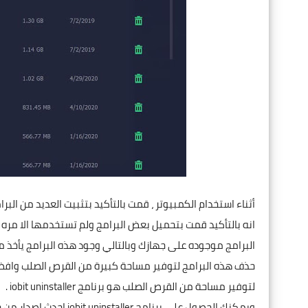
أثناء استخدام الكمبيوتر ، قمت بالتأكيد بتثبيت العديد من الب
انه بالتأكيد قمت بتحميل بعض البرامج ولم تستخدمها الا مره 
البرامج موجوده على جهازك وبالتالي وجود هذه البرامج يأخذ 
حذف هذه البرامج لتوفير مساحة كبيرة من القرص الصلب وافضل
لتوفير مساحة من القرص الصلب هو برنامج iobit uninstaller .
ويمكنك الحصول على برنامج iobit uninstaller احدث اصدار من خلال: