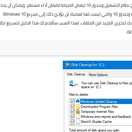
بعد مرور بعض الوقت في استخدام الكمبيوتر الخاص بك ، يحتاج نظام التشغيل ويندوز 10 لبعض الصيانة لضمان أداء مستقر. ويمكن أن 
هذا عن طريق التخلص من العديد من الملفات المخزنة بواسطة ويندوز 10 والتي ليست لها اهمية, لن يؤدي ذلك إلى تسريع Windows 10
 لتخزين المزيد من الملفات. لهذا السبب سأقدم لك هذا الدليل لتسريع نظا