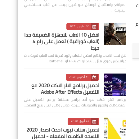
يحدث
المواقع واستقبال الرسائل هو شيئ يبحث عن اغلب مستخدمي
الإنترنت …
م
30 مارس 2021
افضل 10 العاب للاجهزة الضعيفة جدا
(العاب خورافية ) تعمل على رام 4
جيجا
هل تحب الالعاب وتتابع افضل الالعاب وتود تجربة لعب العاب قوية ذات
جرافيكس قوي مثل GTA 5 او FIFA 21 او battlefiel…
15 أكتوبر 2020
تحميل برنامج افتر افكت 2020 مع
التفعيل Adobe After Effects
برنامج افتر افكت هو أحد برامج عملاقة برامج التعديل على
الفيديوهات والصور والصوتيات شركة ادوبي وهي التي تنتج العديد…
24 أبريل 2020
تحميل سناب تيوب احدث اصدار 2020
النسخه الكامله المفعله - تحميل