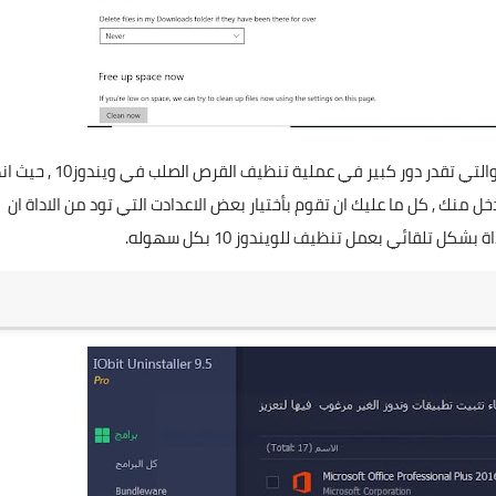
هي ميزة مدمجة داخل الاصدارات الجديدة من نظام ويندوز 10 والتي تقدر دور كبير في عملية تنظيف القرص ا
ون الحاجه الى تدخل منك , كل ما عليك ان تقوم بأختيار بعض الاعدادت التي تود من الاداة ان
لقائي بعمل تنظيف للويندوز 10 بكل سهوله.