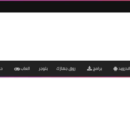
ندرويد
برامج
روق جهازك
بلوجر
العاب
حم