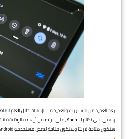
ستكون متاحة قريبًا وستكون متاحة لبعض مستخدمو Android التجريبي.