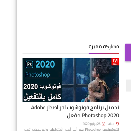
مشاركة مميزة
تحميل برنامج فوتوشوب اخر اصدار Adobe
Photoshop 2020 مفعل
alaa
23 يوليو 2020
الفوتوشوب Photoshop هو أحد أهم الأختراعات والبرمجيات تطورا