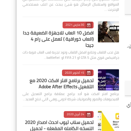
المواقع واستقبال الرسائل هو شيئ يبحث عن اغلب مستخدمي
الإنترنت …
30 مارس 2021
افضل 10 العاب للاجهزة الضعيفة جدا
(العاب خورافية ) تعمل على رام 4
جيجا
قريبة لمستخدمي Android محددين ،
هل تحب الالعاب وتتابع افضل الالعاب وتود تجربة لعب العاب قوية ذات
جرافيكس قوي مثل GTA 5 او FIFA 21 او battlefiel…
15 أكتوبر 2020
تحميل برنامج افتر افكت 2020 مع
التفعيل Adobe After Effects
برنامج افتر افكت هو أحد برامج عملاقة برامج التعديل على
الفيديوهات والصور والصوتيات شركة ادوبي وهي التي تنتج العديد…
أي
24 أبريل 2020
تحميل سناب تيوب احدث اصدار 2020
النسخه الكامله المفعله - تحميل