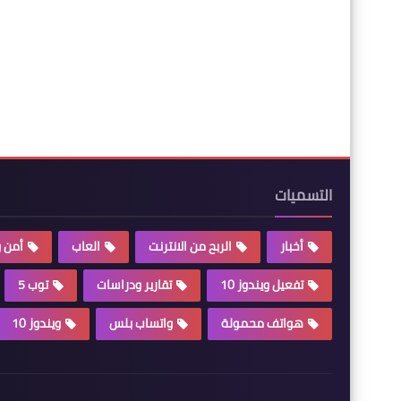
التسميات
أخبار
الربح من الانترنت
العاب
أمن 
تفعيل ويندوز 10
تقارير ودراسات
توب 5
هواتف محمولة
واتساب بلس
ويندوز 10