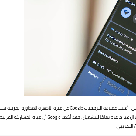
بعد العديد من التسريبات والعديد من الإشارات خلال العام الماضي ، أعلنت عملاقة البرمجيات Google عن ميزة الأجهزة المجاورة الق
رسمي على نظام Android ، على الرغم من أن هذه الوظيفة لا تزال غير جاهزة تمامًا للتشغيل ، فقد أكدت Google أن ميزة المشاركة القريبة