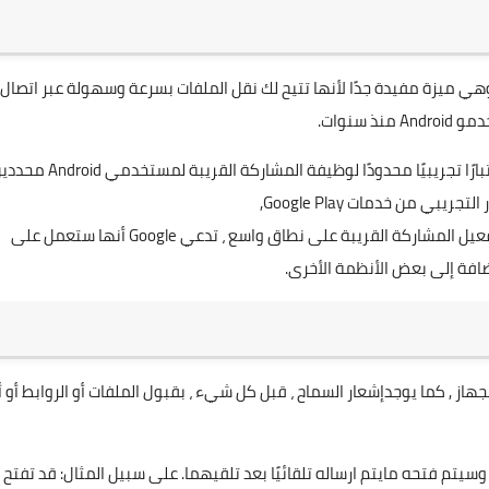
ي ميزة تشبه ميزة AirDrop الموجودة في نظام IOS ، وهي ميزة مفيدة جدًا لأنها تتيح لك نقل الملفات بسرعة وسهولة عبر اتصال
وبعد التحدث إلى (Android Police) ، أكدت Google أنها تجري اختبارًا تجريبيًا محدودًا لوظيفة المشاركة ال
بي من خدمات Google Play,
قد لا تحصل على هذه الميزة مباشرة على جهازك ، ولكن عند تفعيل المشاركة القريبة على نطاق واسع ، تدعي Google أنها ستعمل على
هاز , كما يوجدإشعار السماح ، قبل كل شيء ، بقبول الملفات أو الروابط أو 
وسيتم فتحه مايتم ارساله تلقائيًا بعد تلقيهما. على سبيل المثال: قد تفتح