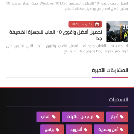
افضل واخف ويندوز 10 للاجهزة الضعيفة Windows 10 LTSC احدث اصدار ويندوز 10
يعتبر أفضل اصدار من ويندوز يمكنك الاعتم…
12 نوفمبر 2020
تحميل أفضل واقوى 10 العاب للاجهزة الضعيفة
جدا
اذا كنت تحب الالعاب وتود لعب افضل الالعاب واقوى الألعاب التي تحتوي على
جرافيكس خورافي جدا وقوي وبها أسلوب لع…
المشاركات الأخيرة
التسميات
أخبار
الربح من الانترنت
العاب
أمن وحماية
أندرويد
برامج