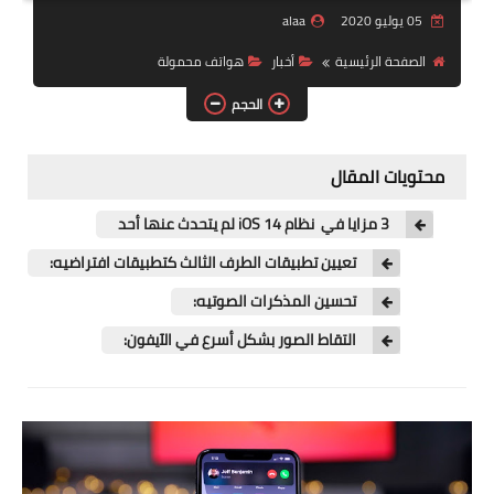
05 يوليو 2020
alaa
ويندوز للاجهزة الضعيفة
الصفحة الرئيسية
أخبار
هواتف محمولة
برامج تنظيف
الحجم
شروحات
محتويات المقال
تطبيقات اندرويد
3 مزايا في نظام iOS 14 لم يتحدث عنها أحد
برامج
تعيين تطبيقات الطرف الثالث كتطبيقات افتراضيه:
روق جهازك
تحسين المذكرات الصوتيه:
بلوجر
التقاط الصور بشكل أسرع في الآيفون:
العاب
حماية