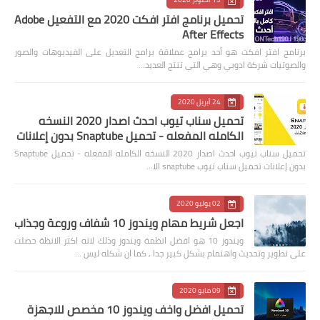
تحميل برنامج افتر افكت 2020 مع التفعيل Adobe
After Effects
برنامج افتر افكت هو أحد برامج عملاقة برامج التعديل على الفيديوهات والصور
والصوتيات شركة ادوبي وهي التي تنتج العديد…
24 أبريل 2020
تحميل سناب تيوب احدث اصدار 2020 النسخه
الكامله المفعله - تحميل Snaptube بدون إعلانات
تحميل سناب تيوب احدث اصدار 2020 النسخه الكامله المفعله - تحميل Snaptube
بدون إعلانات تحميل سناب تيوب snaptube الا…
02 يوليو 2020
اجعل شريط مهام ويندوز 10 شفاف وروعة وجذاب
ويندوز 10 هو افضل انظمة ويندوز وذلك لانه اكثر الانظة حصلت
على تطوير وتحديث واهتمام بشكل كبير جدا , كما ان شكله ليس …
09 مايو 2020
تحميل افضل واخف ويندوز 10 مخصص للاجهزة