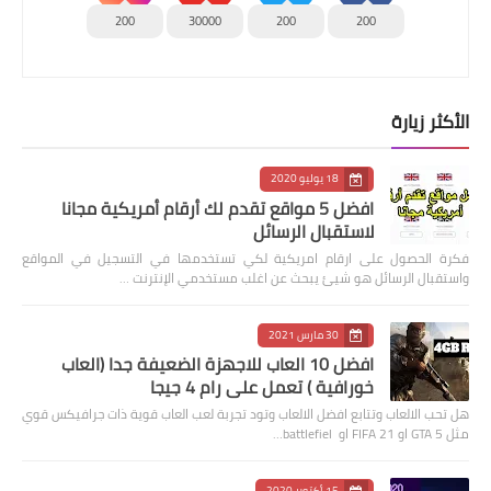
200
30000
200
200
الأكثر زيارة
18 يوليو 2020
افضل 5 مواقع تقدم لك أرقام أمريكية مجانا
لاستقبال الرسائل
فكرة الحصول على ارقام امريكية لكي تستخدمها في التسجيل في المواقع
واستقبال الرسائل هو شيئ يبحث عن اغلب مستخدمي الإنترنت …
30 مارس 2021
افضل 10 العاب للاجهزة الضعيفة جدا (العاب
خورافية ) تعمل على رام 4 جيجا
هل تحب الالعاب وتتابع افضل الالعاب وتود تجربة لعب العاب قوية ذات جرافيكس قوي
مثل GTA 5 او FIFA 21 او battlefiel…
15 أكتوبر 2020